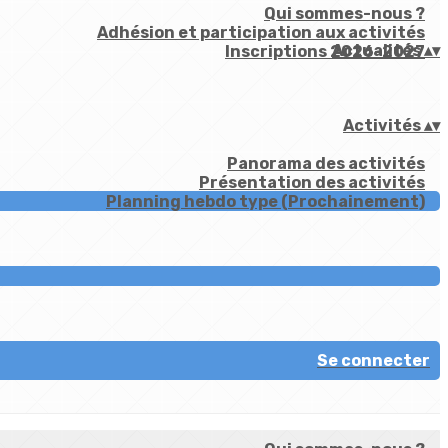
Qui sommes-nous ?
Adhésion et participation aux activités
Actualités
▴
▾
Inscriptions 2026-2027
Activités
▴
▾
Panorama des activités
Présentation des activités
Planning hebdo type (Prochainement)
Se connecter