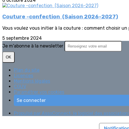
6 octobre 2024
Couture -confection (Saison 2026-2027)
Vous voulez vous initier à la couture : comment choisir un pa
5 septembre 2024
Je m'abonne à la newsletter
OK
Plan du site
Licences
Mentions légales
CGUV
Paramétrer vos cookies
Se connecter
Propulsé par AssoConnect, le logiciel des association
Notification