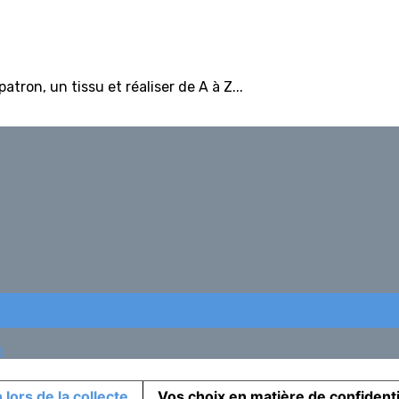
tron, un tissu et réaliser de A à Z...
s
 lors de la collecte
Vos choix en matière de confidenti