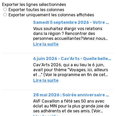
Exporter les lignes sélectionnées
Exporter toutes les colonnes
Exporter uniquement les colonnes affichées
Samedi 5 septembre 2026 - Votre AVF à la journée des associations
Vous souhaitez élargir vos relations
dans la région ? Rencontrer des
personnes accueillantes?Venez nous
rendre visite pour découvrir AVF
Lire la suite
Cavaillon et les nombreuses activités...
6 juin 2026 - Cav'Arts - Quelle belle journée !
Cav’Arts 2026, qui a eu lieu le 6 juin,
avait pour thème "Voyages, ici, ailleurs
et ..." (Voir le programme en fin de cet
article).Trente-cinq écrivains, deux
Lire la suite
clubs photos,...
28 mai 2026 : Soirée anniversaire des 50 ans d'AVF Cavaillon
AVF Cavaillon a fêté ses 50 ans avec
éclat au MIN pour la plus grande joie de
ses adhérents et de ses amis. (Voir
aussi La Provence).La soirée a été