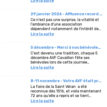
Lire la suite
animée et chaleureuse : La...
29 janvier 2026 - Affluence record à l'Assemblée générale d'AVF Cavaillon.
Ce n'est pas une surprise, la vitalité et
l'ambiance d'une association
dépendent notamment de l'intérêt de
ses adhérents pour son bon
Lire la suite
fonctionnement. Leur participation
aux...
5 décembre - Merci à nos bénévoles (Journée mondiale du bénévolat)
C'est devenu une tradition, chaque 5
décembre AVF Cavaillon fête ses
bénévoles lors de cette journée
instituée par l'ONU en 1985.Kofi Annan,
Lire la suite
secrétaire général des Nations...
8-11 novembre - Votre AVF était présent à la 72ème foire de Cavaillon
La foire de la Saint Véran a été
reconnue dès 1516, et voila maintenant
72 ans qu'elle a repris et se tient
chaque année. C'est un évènement
Lire la suite
incontournable de la région.Et...